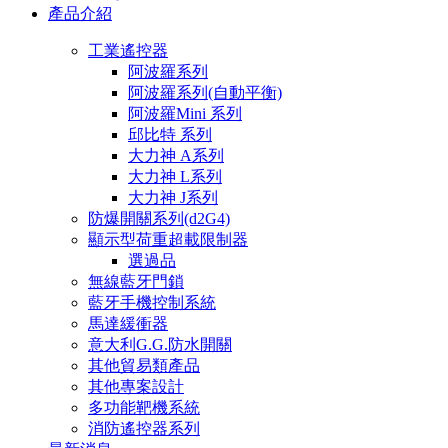
產品介紹
工業遙控器
阿波羅系列
阿波羅系列(自動平衡)
阿波羅Mini 系列
邱比特 系列
大力神 A系列
大力神 L系列
大力神 J系列
防爆開關系列(d2G4)
顯示型荷重超載限制器
選過品
無線藍牙門鎖
藍牙手機控制系統
馬達緩衝器
意大利G.G.防水開關
其他貿易類產品
其他專案設計
多功能靶機系統
消防遙控器系列