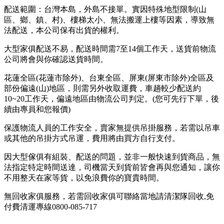
配送範圍：台灣本島，外島不接單。實因特殊地型限制(山
區、鄉、鎮、村)、樓梯太小、無法搬運上樓等因素，導致無
法配送，本公司保有出貨的權利。
大型家俱配送不易，配送時間需7至14個工作天，送貨前物流
公司將會與你確認送貨時間。
花蓮全區(花蓮市除外)、台東全區、屏東(屏東市除外)全區及
部份偏遠(山)地區，則需另外收取運費，車趟較少配送約
10~20工作天，偏遠地區由物流公司判定。(您可先行下單，後
續由專員和您報價)
保護物流人員的工作安全，賣家無提供吊掛服務，若需以吊車
或其他的吊掛方式吊運，費用將由買方自行支付。
因大型傢俱有組裝、配送的問題，並非一般快速到貨商品，無
法指定特定時間送達，司機當天到貨前皆會再與您通知，讓你
不用整天在家等貨，以免浪費你的寶貴時間。
無回收家俱服務，若需回收家俱可聯絡當地請清潔隊回收,免
付費清運專線0800-085-717