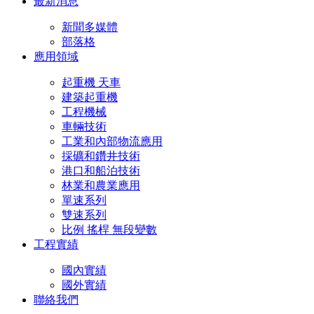
最新消息
新聞多媒體
部落格
應用領域
起重機 天車
建築起重機
工程機械
車輛技術
工業和內部物流應用
採礦和鑽井技術
港口和船泊技術
林業和農業應用
單速系列
雙速系列
比例 搖桿 無段變數
工程實績
國內實績
國外實績
聯絡我們