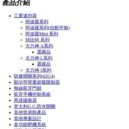
產品介紹
工業遙控器
阿波羅系列
阿波羅系列(自動平衡)
阿波羅Mini 系列
邱比特 系列
大力神 A系列
選購品
大力神 L系列
選購品
大力神 J系列
防爆開關系列(d2G4)
顯示型荷重超載限制器
無線藍牙門鎖
藍牙手機控制系統
馬達緩衝器
意大利G.G.防水開關
其他貿易類產品
其他專案設計
多功能靶機系統