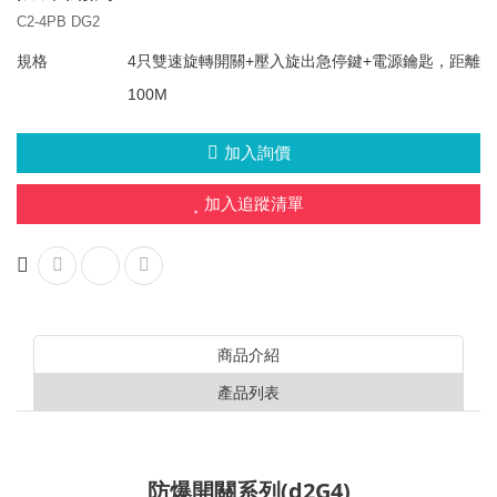
C2-4PB DG2
邱比特 系列
藍牙手機控制系統
規格
4只雙速旋轉開關+壓入旋出急停鍵+電源鑰匙，距離
大力神 A系列
馬達緩衝器
100M
選購品
大力神 L系列
意大利G.G.防水開關
加入詢價
選購品
大力神 J系列
其他貿易類產品
加入追蹤清單
其他專案設計
多功能靶機系統
消防遙控器系列
商品介紹
產品列表
防爆開關系列(d2G4)