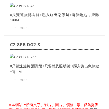
6只雙速旋轉開關+壓入旋出急停鍵+電源鑰匙，距離
100M
more
C2-8PB DG2-S
8只雙速旋轉開關(附1只警報及照明鍵)+壓入旋出急停鍵
+電...M
more
※本網站上所有文字、影片、圖片、價格…等，皆為提供